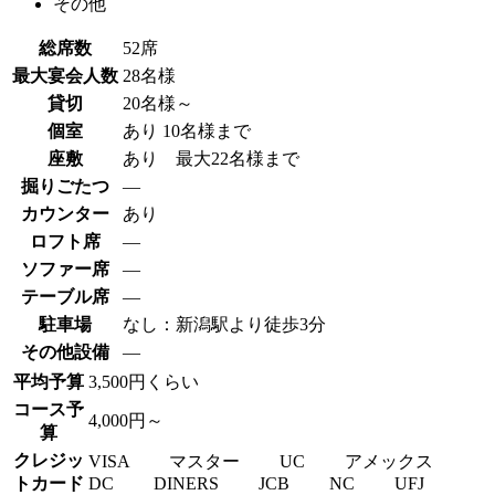
その他
総席数
52席
最大宴会人数
28名様
貸切
20名様～
個室
あり 10名様まで
座敷
あり 最大22名様まで
掘りごたつ
―
カウンター
あり
ロフト席
―
ソファー席
―
テーブル席
―
駐車場
なし：新潟駅より徒歩3分
その他設備
―
平均予算
3,500円くらい
コース予
4,000円～
算
クレジッ
VISA マスター UC アメックス
トカード
DC DINERS JCB NC UFJ