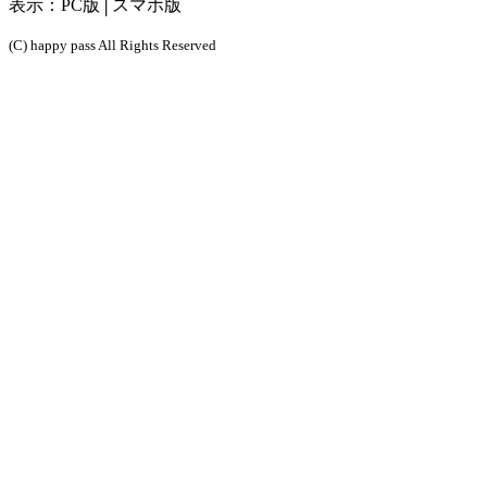
表示：
PC版
│スマホ版
(C) happy pass All Rights Reserved