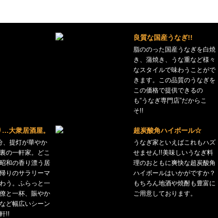
良質な国産うなぎ!!
脂ののった国産うなぎを白焼
き、蒲焼き、うな重など様々
なスタイルで味わうことがで
きます。この品質のうなぎを
この価格で提供できるの
も“うなぎ専門店”だからこ
そ!!
り…大衆居酒屋。
超炭酸角ハイボール☆
分、提灯が華やか
うなぎ家といえばこれもハズ
裏の一軒家。どこ
せません!!美味しいうなぎ料
昭和の香り漂う居
理のおともに爽快な超炭酸角
帰りのサラリーマ
ハイボールはいかがですか？
わう。ふらっと一
もちろん地酒や焼酎も豊富に
僚と一杯、賑やか
ご用意しております。
など幅広いシーン
!!