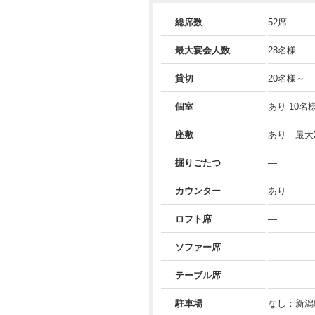
総席数
52席
最大宴会人数
28名様
貸切
20名様～
個室
あり 10名
座敷
あり 最大
掘りごたつ
―
カウンター
あり
ロフト席
―
ソファー席
―
テーブル席
―
駐車場
なし：新潟