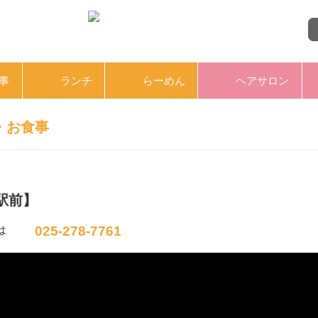
事
ランチ
らーめん
ヘアサロン
・お食事
【駅前】
025-278-7761
は