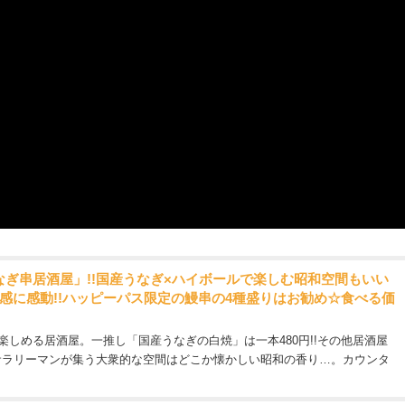
ぎ串居酒屋」!!国産うなぎ×ハイボールで楽しむ昭和空間もいい
感に感動!!ハッピーパス限定の鰻串の4種盛りはお勧め☆食べる価
楽しめる居酒屋。一推し「国産うなぎの白焼」は一本480円!!その他居酒屋
サラリーマンが集う大衆的な空間はどこか懐かしい昭和の香り…。カウンタ