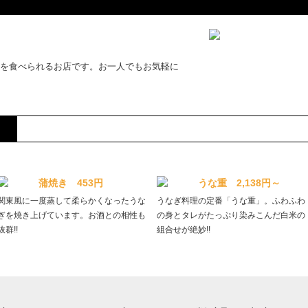
を食べられるお店です。お一人でもお気軽に
蒲焼き 453円
うな重 2,138円～
関東風に一度蒸して柔らかくなったうな
うなぎ料理の定番「うな重」。ふわふわ
ぎを焼き上げています。お酒との相性も
の身とタレがたっぷり染みこんだ白米の
抜群!!
組合せが絶妙!!