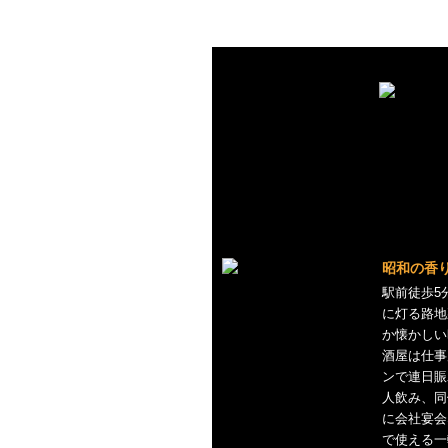
昭和の香
駅前徒歩5
に灯る路地
か懐かしい
酒屋は仕事
ンで連日賑
人飲み、同
に会社宴会
で使える一軒