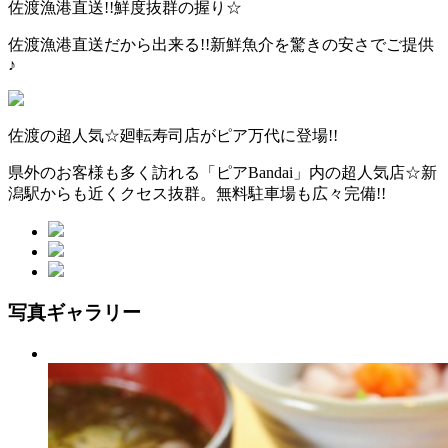
佐渡漁港直送!!鮮度抜群の握り☆
佐渡漁港直送だから出来る!!新鮮魚介を驚きの安さでご提供
♪
佐渡の超人気☆廻転寿司店がピア万代に登場!!
県外のお客様も多く訪れる「ピアBandai」内の超人気店☆新
潟駅からも近くクセス抜群。無料駐車場も広々完備!!
写真ギャラリー