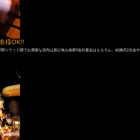
様OK!!
の大空間☆ウッド調でお洒落な店内は居心地も抜群!!会社宴会はもちろん、結婚式2次