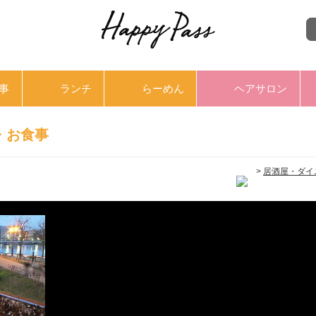
事
ランチ
らーめん
ヘアサロン
・お食事
>
居酒屋・ダイ