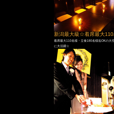
新潟最大級☆着席最大110名
着席最大110名様・立食180名様迄OK
に大活躍☆