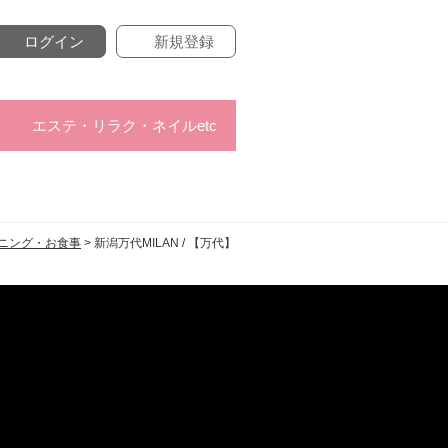
ログイン
新規登録
エステ・リラク・ネイルetc
ニング・お食事
> 新潟万代MILAN / 【万代】