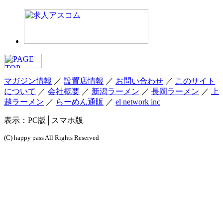
マガジン情報
／
設置店情報
／
お問い合わせ
／
このサイト
について
／
会社概要
／
新潟ラーメン
／
長岡ラーメン
／
上
越ラーメン
／
らーめん通販
／
el network inc
表示：
PC版
│スマホ版
(C) happy pass All Rights Reserved