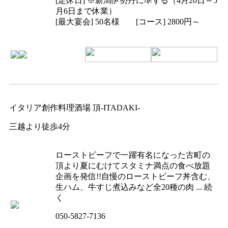
[定休日] ※新潟伊勢丹に準ずる（4月20日～5
月6日まで休業）
[最大宴会] 50名様 [コース] 2800円～
イタリア創作料理酒場 頂-ITADAKI-
三越より徒歩4分
ローストビーフで一躍有名になった古町の
頂より夏にむけてスタミナ満点の食べ放題
企画を発信!!自慢のローストビーフ丼含む、
生ハム、牛すじ煮込みなど全20種の肉 ... 続
く
050-5827-7136