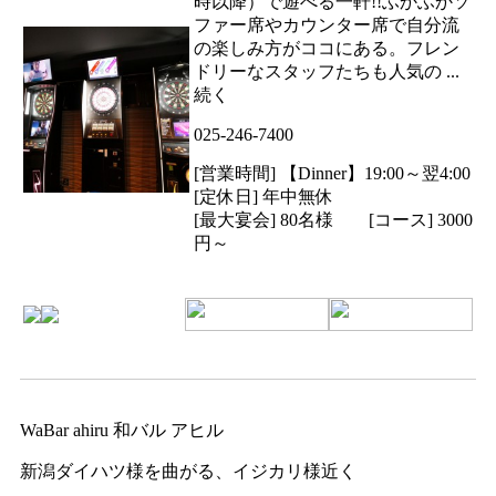
時以降）で遊べる一軒!!ふかふかソ
ファー席やカウンター席で自分流
の楽しみ方がココにある。フレン
ドリーなスタッフたちも人気の ...
続く
025-246-7400
[営業時間] 【Dinner】19:00～翌4:00
[定休日] 年中無休
[最大宴会] 80名様 [コース] 3000
円～
WaBar ahiru 和バル アヒル
新潟ダイハツ様を曲がる、イジカリ様近く