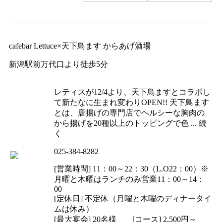
cafebar Lettuce×天下鳥ます からあげ酒場
新潟駅前万代口より徒歩5分
レティスが12/4より、天下鳥ますとコラボし
て新たなに生まれ変わりOPEN!! 天下鳥ます
とは、唐揚げの専門店でヘルシーな胸肉の
から揚げを20種以上のトッピングで色 ... 続
く
025-384-8282
[営業時間] 11：00～22：30（L.O22：00）※
月曜と木曜はランチのみ営業11：00～14：
00
[定休日] 不定休（月曜と木曜のディナータイ
ムは休み）
[最大宴会] 20名様 [コース] 2,500円～