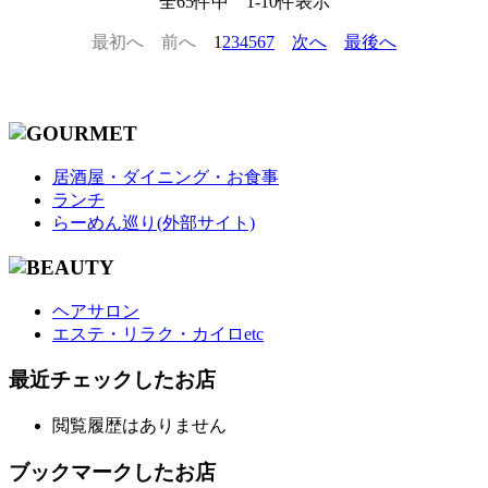
全
65
件中
1
-
10
件表示
最初へ
前へ
1
2
3
4
5
6
7
次へ
最後へ
居酒屋・ダイニング・お食事
ランチ
らーめん巡り(外部サイト)
ヘアサロン
エステ・リラク・カイロetc
最近チェックしたお店
閲覧履歴はありません
ブックマークしたお店