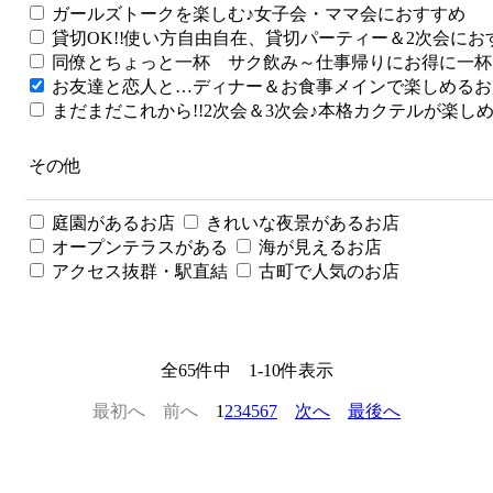
ガールズトークを楽しむ♪女子会・ママ会におすすめ
貸切OK!!使い方自由自在、貸切パーティー＆2次会にお
同僚とちょっと一杯 サク飲み～仕事帰りにお得に一杯
お友達と恋人と…ディナー＆お食事メインで楽しめるお
まだまだこれから!!2次会＆3次会♪本格カクテルが楽しめ
その他
庭園があるお店
きれいな夜景があるお店
オープンテラスがある
海が見えるお店
アクセス抜群・駅直結
古町で人気のお店
全
65
件中
1
-
10
件表示
最初へ
前へ
1
2
3
4
5
6
7
次へ
最後へ